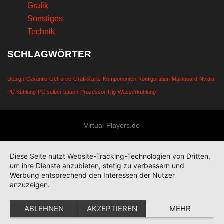
Grafik
Sonstiges
Technik
SCHLAGWÖRTER
Design
Garantie
GeForce
Grafikkarte
Komponenten
Konfiguration
Mainboard
Nvidia
PC Kühlung
PC selber bauen
Prozessor
Rig
Wasserkühlung
Virtual-Players.de
Diese Seite nutzt Website-Tracking-Technologien von Dritten,
um ihre Dienste anzubieten, stetig zu verbessern und
Werbung entsprechend den Interessen der Nutzer
anzuzeigen.
ABLEHNEN
AKZEPTIEREN
MEHR