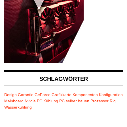
SCHLAGWÖRTER
Design
Garantie
GeForce
Grafikkarte
Komponenten
Konfiguration
Mainboard
Nvidia
PC Kühlung
PC selber bauen
Prozessor
Rig
Wasserkühlung