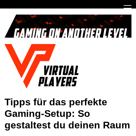
Skip
to
content
Gaming on another Level
Virtual Players
Tipps für das perfekte
Gaming-Setup: So
gestaltest du deinen Raum