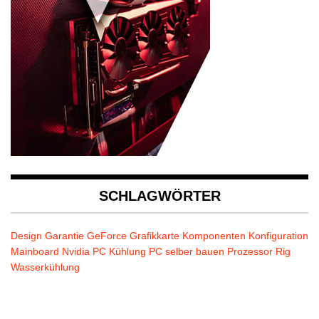
SCHLAGWÖRTER
Design
Garantie
GeForce
Grafikkarte
Komponenten
Konfiguration
Mainboard
Nvidia
PC Kühlung
PC selber bauen
Prozessor
Rig
Wasserkühlung