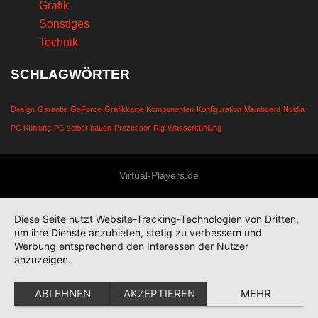
Grafik
Sonstiges
Technik
SCHLAGWÖRTER
Design
Garantie
GeForce
Grafikkarte
Komponenten
Konfiguration
Mainboard
Nvidia
PC Kühlung
PC selber bauen
Prozessor
Rig
Wasserkühlung
Virtual-Players.de
Diese Seite nutzt Website-Tracking-Technologien von Dritten,
um ihre Dienste anzubieten, stetig zu verbessern und
Werbung entsprechend den Interessen der Nutzer
anzuzeigen.
ABLEHNEN
AKZEPTIEREN
MEHR