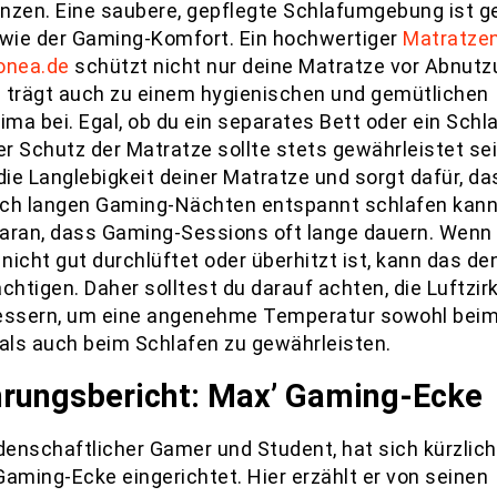
nzen. Eine saubere, gepflegte Schlafumgebung ist 
 wie der Gaming-Komfort. Ein hochwertiger
Matratze
onea.de
schützt nicht nur deine Matratze vor Abnutz
 trägt auch zu einem hygienischen und gemütlichen
ima bei. Egal, ob du ein separates Bett oder ein Schl
er Schutz der Matratze sollte stets gewährleistet sei
die Langlebigkeit deiner Matratze und sorgt dafür, da
ch langen Gaming-Nächten entspannt schlafen kann
aran, dass Gaming-Sessions oft lange dauern. Wenn 
icht gut durchlüftet oder überhitzt ist, kann das de
chtigen. Daher solltest du darauf achten, die Luftzir
essern, um eine angenehme Temperatur sowohl bei
 als auch beim Schlafen zu gewährleisten.
hrungsbericht: Max’ Gaming-Ecke
idenschaftlicher Gamer und Student, hat sich kürzlich
Gaming-Ecke eingerichtet. Hier erzählt er von seinen