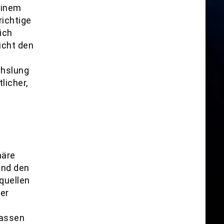
einem
richtige
ich
icht den
chslung
licher,
häre
und den
quellen
mer
passen