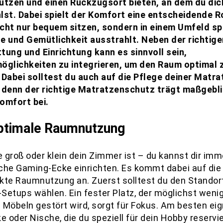
ützen und einen Rückzugsort bieten, an dem du dic
lst. Dabei spielt der Komfort eine entscheidende Ro
nicht nur bequem sitzen, sondern in einem Umfeld sp
e und Gemütlichkeit ausstrahlt. Neben der richtige
tung und Einrichtung kann es sinnvoll sein,
öglichkeiten zu integrieren, um den Raum optimal 
 Dabei solltest du auch auf die Pflege deiner Matra
 denn der richtige Matratzenschutz trägt maßgebl
omfort bei.
ptimale Raumnutzung
e groß oder klein dein Zimmer ist – du kannst dir imm
che Gaming-Ecke einrichten. Es kommt dabei auf die
kte Raumnutzung an. Zuerst solltest du den Standor
Setups wählen. Ein fester Platz, der möglichst weni
 Möbeln gestört wird, sorgt für Fokus. Am besten eig
e oder Nische, die du speziell für dein Hobby reservi