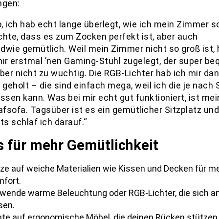
ngen:
o, ich hab echt lange überlegt, wie ich mein Zimmer s
ichte, dass es zum Zocken perfekt ist, aber auch
ndwie gemütlich. Weil mein Zimmer nicht so groß ist,
mir erstmal ’nen Gaming-Stuhl zugelegt, der super b
 aber nicht zu wuchtig. Die RGB-Lichter hab ich mir da
 geholt – die sind einfach mega, weil ich die je nach 
ssen kann. Was bei mir echt gut funktioniert, ist mei
afsofa. Tagsüber ist es ein gemütlicher Sitzplatz und
ts schlaf ich darauf.“
s für mehr Gemütlichkeit
ze auf weiche Materialien wie Kissen und Decken für m
fort.
wende warme Beleuchtung oder RGB-Lichter, die sich 
sen.
te auf ergonomische Möbel, die deinen Rücken stützen