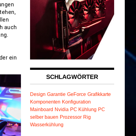
gungen
stehen,
llen
ch auch
ung.
der ein
SCHLAGWÖRTER
Design
Garantie
GeForce
Grafikkarte
Komponenten
Konfiguration
Mainboard
Nvidia
PC Kühlung
PC
selber bauen
Prozessor
Rig
Wasserkühlung