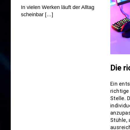
In vielen Werken läuft der Alltag
scheinbar
[…]
Die r
Ein ent
richtig
Stelle.
individu
anzupas
Stühle,
ausreic