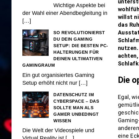
unterst
Wichtige Aspekte bei
wohlfüh
der Wahl einer Abendbegleitung in
willst 
[…]
das Ruh
Ausstat
SO REVOLUTIONIERST
DU DEIN GAMING
Schlafm
SETUP: DIE BESTEN PC-
nutzen.
HALTERUNGEN FÜR
achten,
DEINEN ULTIMATIVEN
Schlafk
GAMINGRAUM
Ein gut organisiertes Gaming
Die o
Setup erhöht nicht nur
[…]
DATENSCHUTZ IM
Egal, wi
CYBERSPACE – DAS
gemütli
SOLLTE MAN ALS
geschic
GAMER UNBEDINGT
Gaming-
WISSEN
anderen
Die Welt der Videospiele und
eine Eck
Virtual Reality ist
[…]