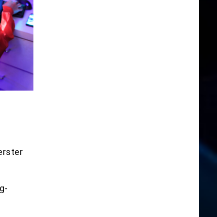
erster
g-