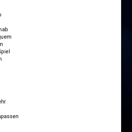
o
 hab
equem
nn
Spiel
n
ehr
anpassen
.