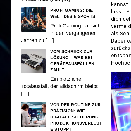
kannst.
PROFI GAMING: DIE
lässt. S
WELT DES E SPORTS
dich de
Profi Gaming hat sich
vermeid
in den vergangenen
als Schl
Jahren zu
[…]
Dabei ka
zurückz
VOM SCHRECK ZUR
entspan
LÖSUNG – WAS BEI
Hochbet
GERÄTEAUSFÄLLEN
ZÄHLT
Ein plötzlicher
Totalausfall, der Bildschirm bleibt
[…]
VON DER ROUTINE ZUR
PRÄZISION: WIE
DIGITALE STEUERUNG
PRODUKTIONSVERLUST
E STOPPT