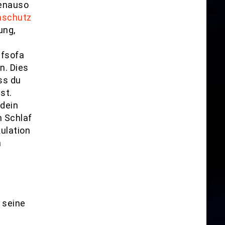
genauso
nschutz
ung,
afsofa
n. Dies
ss du
st.
dein
n Schlaf
kulation
m
 seine