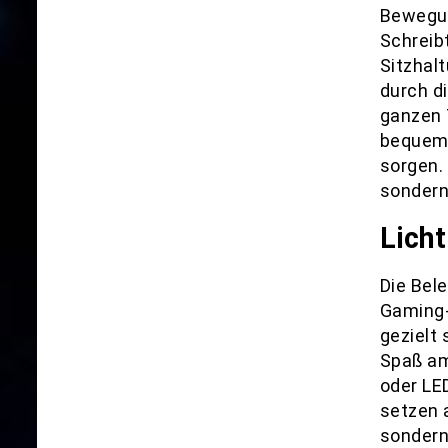
Bewegun
Schreibt
Sitzhal
durch d
ganzen 
bequeme
sorgen.
sondern
Lich
Die Bel
Gaming-
gezielt 
Spaß am
oder LE
setzen 
sondern