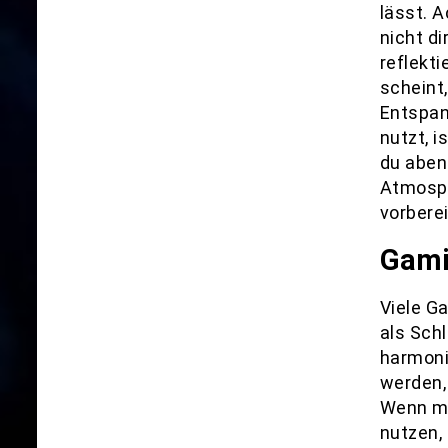
lässt. A
nicht di
reflekti
scheint,
Entspan
nutzt, 
du aben
Atmosph
vorberei
Gami
Viele G
als Schl
harmonis
werden,
Wenn mö
nutzen,