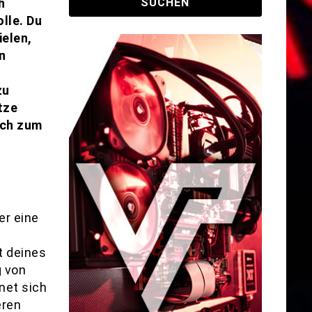
h
lle. Du
ielen,
n
zu
tze
ich zum
er eine
t deines
g von
net sich
eren