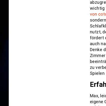
abzugre
wichtig
von cot
sondern
Schlafkl
nutzt, d
fördert 
auch na
Denke d
Zimmer n
beeinträ
zu verb
Spielen
Erfa
Max, le
eigene 