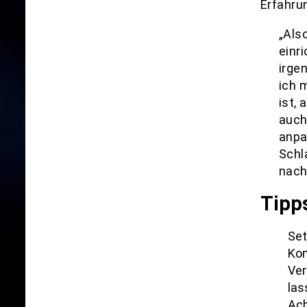
Erfahru
„Als
einr
irge
ich 
ist,
auch
anpa
Schl
nach
Tipp
Set
Kom
Ver
las
Ach