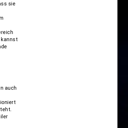
ass sie
um
reich
e kannst
nde
rn auch
ioniert
teht.
iler