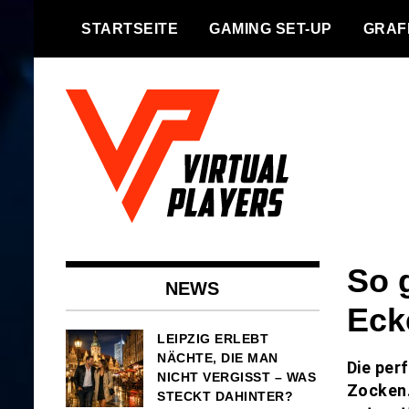
Skip
STARTSEITE
GAMING SET-UP
GRAF
to
content
Gaming on another Level
Virtual Players
So 
NEWS
Eck
LEIPZIG ERLEBT
NÄCHTE, DIE MAN
Die per
NICHT VERGISST – WAS
Zocken.
STECKT DAHINTER?