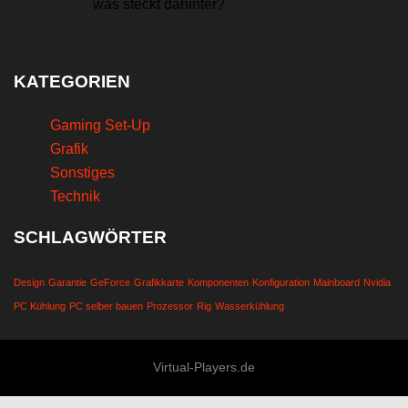
was steckt dahinter?
KATEGORIEN
Gaming Set-Up
Grafik
Sonstiges
Technik
SCHLAGWÖRTER
Design
Garantie
GeForce
Grafikkarte
Komponenten
Konfiguration
Mainboard
Nvidia
PC Kühlung
PC selber bauen
Prozessor
Rig
Wasserkühlung
Virtual-Players.de