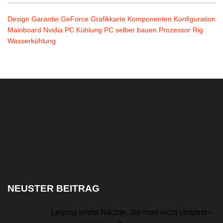
Design
Garantie
GeForce
Grafikkarte
Komponenten
Konfiguration
Mainboard
Nvidia
PC Kühlung
PC selber bauen
Prozessor
Rig
Wasserkühlung
NEUSTER BEITRAG
Leipzig erlebt Nächte, die man nicht vergisst –