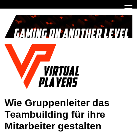
Skip
to
content
Gaming on another Level
Virtual Players
Wie Gruppenleiter das
Teambuilding für ihre
Mitarbeiter gestalten