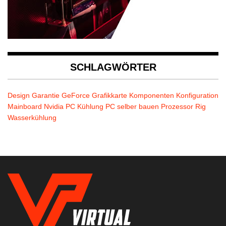
SCHLAGWÖRTER
Design
Garantie
GeForce
Grafikkarte
Komponenten
Konfiguration
Mainboard
Nvidia
PC Kühlung
PC selber bauen
Prozessor
Rig
Wasserkühlung